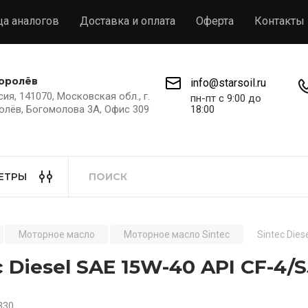
ца аналогов
Доставка и оплата
Оферта
Контакты
Королёв
info@starsoil.ru
ия, 141070, Московская обл., г.
пн-пт с 9:00 до
олёв, Богомолова 3А, Офис 309
18:00
ЕТРЫ
Моторное масло
Моторное масло Sintec
Sintec Die
c Diesel SAE 15W-40 API CF-4/
330