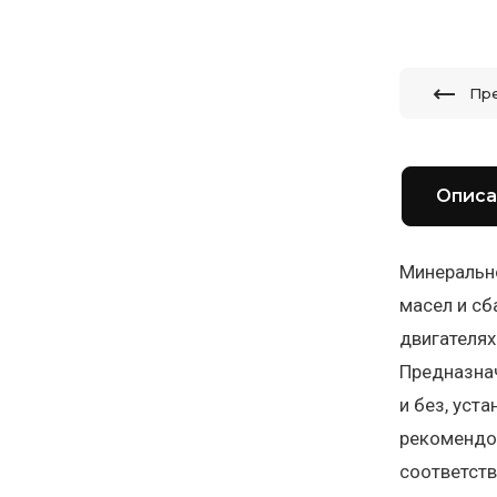
Пр
Описа
Минерально
масел и сб
двигателях
Предназна
и без, уст
рекомендов
соответств