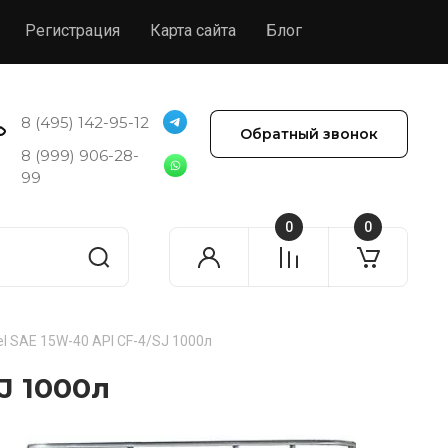
Регистрация
Карта сайта
Блог
8 (495) 142-95-12
Обратный звонок
8 (999) 906-28-
99
0
0
sel SAE 15W-40 API CF-4/SJ 1000л
SJ 1000л