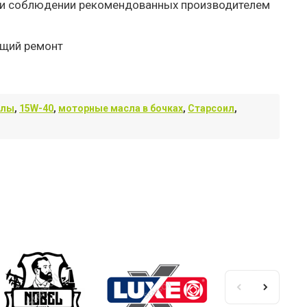
при соблюдении рекомендованных производителем
ущий ремонт
алы
,
15W-40
,
моторные масла в бочках
,
Старсоил
,