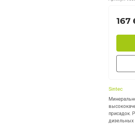
167
Sintec
Минерально
высококаче
присадок. 
дизельных 