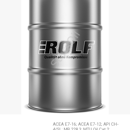
ACEA E7-16; ACEA E7-12; API CH-
4/SL; MB 228.3; MTU Oil Cat 2;